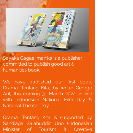
Sayaka Gagas Imanika is a publisher,
committed to publish good art &
humanities book.
We have published our first book,
Drama: Tentang Kita, by writer George
Arif, this coming 31 March 2022, in line
with Indonesian National Film Day &
National Theater Day.
Drama: Tentang Kita is supported by
Sandiaga Salahuddin Uno (Indonesian
Minister of Tourism & Creative