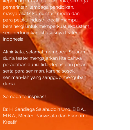
kepentingan. Dari buku ini pula, semoga
pemerintah, lembaga pendidikan,
masyarakat/ komunitas, media dan
para pelaku industri kreatif mampu
bersinergi untuk memperkuat ekosistem
seni pertunjukan, khususnya teater di
Indonesia.
Akhir kata, selamat membaca! Sejarah
dunia teater mengajarkan kita bahwa
peradaban dunia tidak lepas dari peran
serta para seniman, karena sosok
seniman-lah yang sanggup mengubah
dunia.
Semoga terinspirasi!
Dr. H. Sandiaga Salahuddin Uno, B.B.A.,
M.B.A., Menteri Pariwisata dan Ekonomi
Kreatif