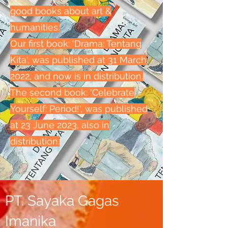
good books about art &
humanities.
Our first book: 'Drama: Tentang
Kita', was published at 31 March
2022, and now is in distribution.
The second book: 'Celebrate
Yourself: Period!', was published
at 23 June 2023, also in
distribution.
PT. Sayaka Gagas
Imanika