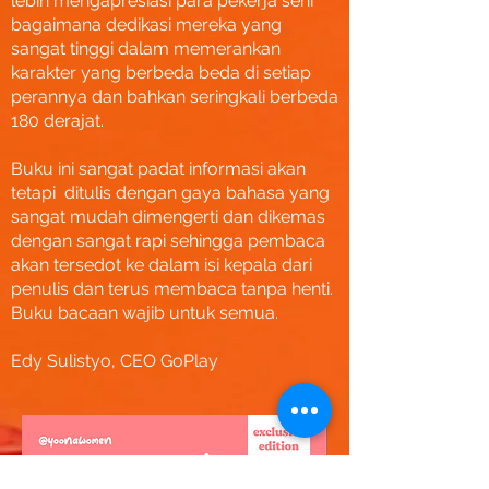
lebih mengapresiasi para pekerja seni
bagaimana dedikasi mereka yang
sangat tinggi dalam memerankan
karakter yang berbeda beda di setiap
perannya dan bahkan seringkali berbeda
180 derajat.
Buku ini sangat padat informasi akan
tetapi ditulis dengan gaya bahasa yang
sangat mudah dimengerti dan dikemas
dengan sangat rapi sehingga pembaca
akan tersedot ke dalam isi kepala dari
penulis dan terus membaca tanpa henti.
Buku bacaan wajib untuk semua.
Edy Sulistyo, CEO GoPlay