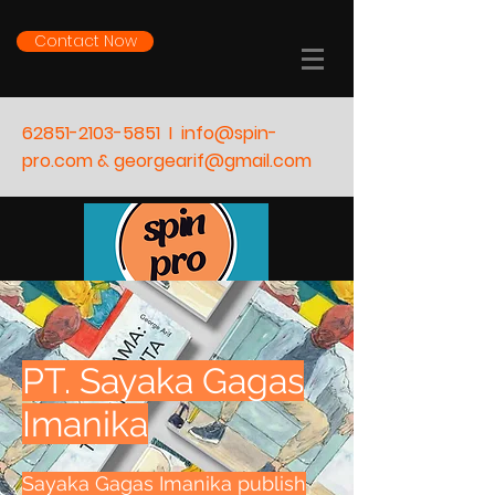
Contact Now
62851-2103-5851
I
info@spin-
pro.com & georgearif@gmail.com
PT. Sayaka Gagas
Imanika
Sayaka Gagas Imanika publish