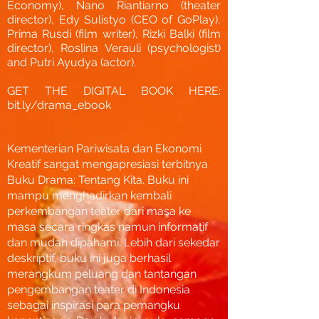
Economy), Nano Riantiarno (theater
director), Edy Sulistyo (CEO of GoPlay),
Prima Rusdi (film writer), Rizki Balki (film
director), Roslina Verauli (psychologist)
and Putri Ayudya (actor).
GET THE DIGITAL BOOK HERE:
bit.ly/drama_ebook
Kementerian Pariwisata dan Ekonomi
Kreatif sangat mengapresiasi terbitnya
Buku Drama: Tentang Kita. Buku ini
mampu menghadirkan kembali
perkembangan teater dari masa ke
masa secara ringkas namun informatif
dan mudah dipahami. Lebih dari sekedar
deskriptif, buku ini juga berhasil
merangkum peluang dan tantangan
pengembangan teater di Indonesia
sebagai inspirasi para pemangku