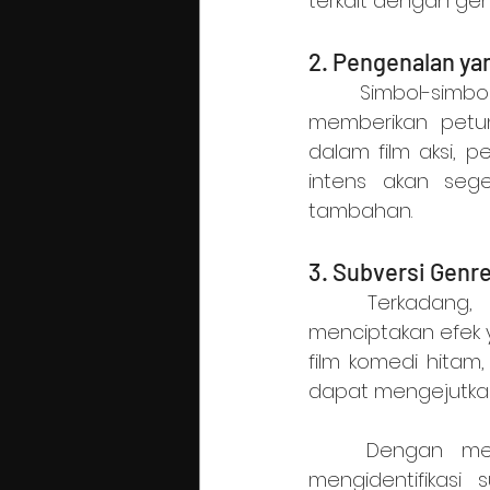
terkait dengan gen
2. Pengenalan ya
	Simbol-simbol visual yang langsung terkait dengan genre tertentu dapat 
memberikan petun
dalam film aksi, p
intens akan sege
tambahan.
3. Subversi Genr
	Terkadang, penggunaan simbol-simbol visual secara subversif dapat 
menciptakan efek 
film komedi hitam
dapat mengejutkan
	Dengan memahami bagaimana simbol-simbol visual berperan dalam 
mengidentifikasi