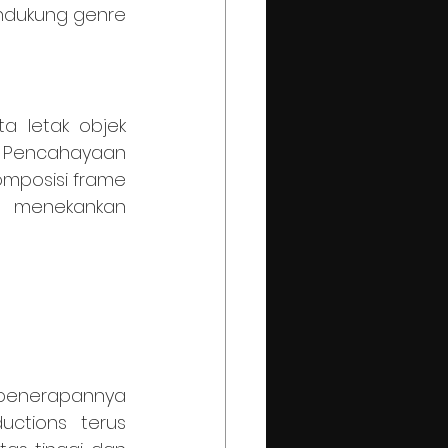
ndukung genre 
. Pencahayaan 
mposisi frame 
 menekankan 
ctions terus 