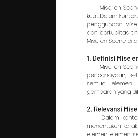
	Mise en Scene merupakan elemen kunci dalam membangun genre film yang 
kuat. Dalam konteks
penggunaan Mise 
dan berkualitas ti
Mise en Scene di 
1. Definisi Mise 
	Mise en Scene merujuk pada segala hal yang ditempatkan di depan kamera: 
pencahayaan, setti
semua elemen vi
gambaran yang dil
2. Relevansi Mis
	Dalam konteks genre film, Mise en Scene memiliki peran penting dalam 
menentukan karakt
elemen-elemen sep