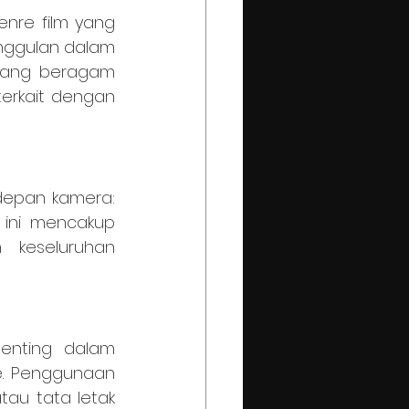
unggulan dalam 
yang beragam 
erkait dengan 
 ini mencakup 
keseluruhan 
e. Penggunaan 
au tata letak 