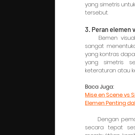
yang simetris untu
tersebut.
3. Peran elemen v
	Elemen visual seperti pencahayaan, komposisi frame, dan tata letak objek 
sangat menentukan
yang kontras dapa
yang simetris s
keteraturan atau k
Baca Juga:
Mise en Scene vs 
Elemen Penting da
	Dengan pemahaman mendalam tentang Mise en Scene dan penerapannya 
secara tepat ses