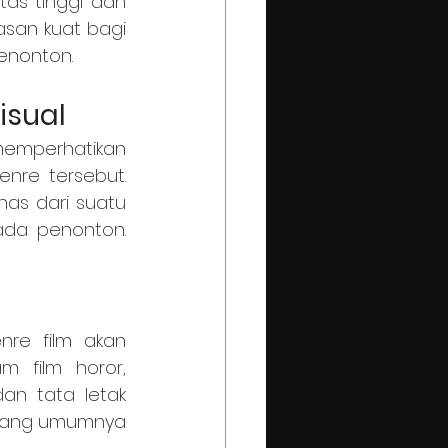
as tinggi dan 
asan kuat bagi 
enonton.
isual
re tersebut. 
as dari suatu 
da penonton. 
 film horor, 
n tata letak 
yang umumnya 