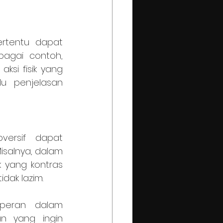
agai contoh, 
si fisik yang 
u penjelasan 
salnya, dalam 
yang kontras 
ak lazim.
n yang ingin 