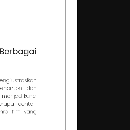
erbagai 
enonton dan 
 menjadi kunci 
erapa contoh 
e film yang 