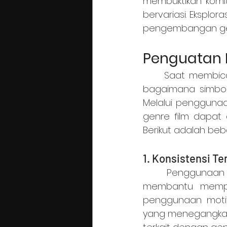
membuktikan komit
bervariasi. Eksplo
pengembangan gen
Penguatan I
	Saat membicarakan identitas suatu genre film, penting untuk memperhatikan 
bagaimana simbol
Melalui penggunaa
genre film dapat
Berikut adalah beb
1. Konsistensi T
	Penggunaan simbol visual yang konsisten dengan tema genre film akan 
membantu memperk
penggunaan motif
yang menegangkan