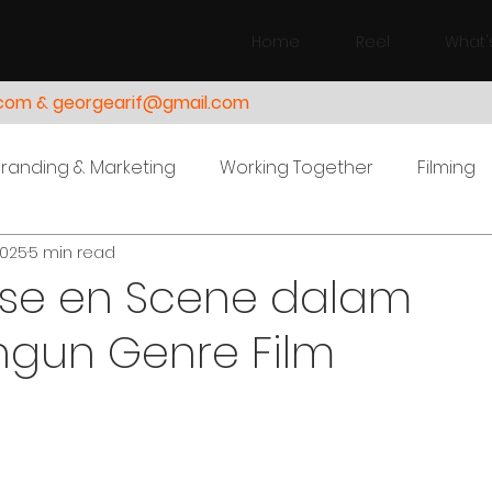
Home
Reel
What'
.com & georgearif@gmail.com
Branding & Marketing
Working Together
Filming
2025
5 min read
ise en Scene dalam
un Genre Film