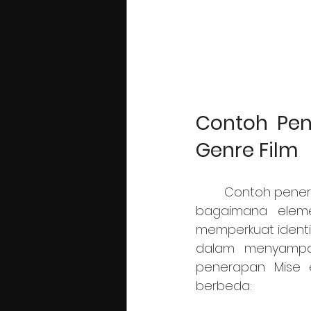
Contoh Pen
Genre Film
	Contoh penerapan Mise en Scene dalam berbagai genre film mengilustrasikan 
bagaimana elem
memperkuat identita
dalam menyampaik
penerapan Mise 
berbeda: