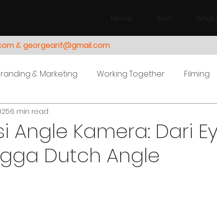
Home
Reel
What'
.com & georgearif@gmail.com
Branding & Marketing
Working Together
Filming
2025
6 min read
si Angle Kamera: Dari E
ngga Dutch Angle