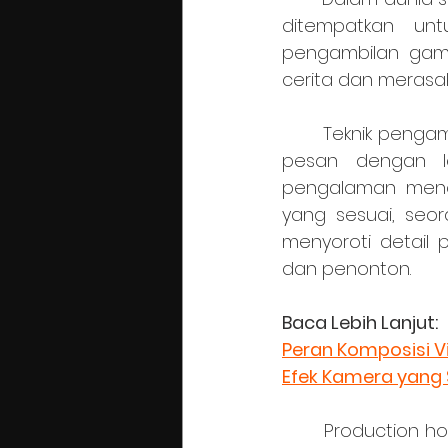
ditempatkan unt
pengambilan gam
cerita dan merasa
	Teknik pengambilan gambar yang tepat dapat membantu mengkomunikasikan 
pesan dengan le
pengalaman meno
yang sesuai, seo
menyoroti detail 
dan penonton.
Baca Lebih Lanjut:
Peran Komposisi V
Efek Kamera yang 
	Production house yang telah menjadi salah satu pionir dalam industri film dan 