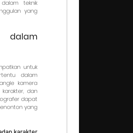
dalam teknik 
unggulan yang 
dalam 
tentu dalam 
angle kamera 
arakter, dan 
ografer dapat 
enonton yang 
dap karakter 