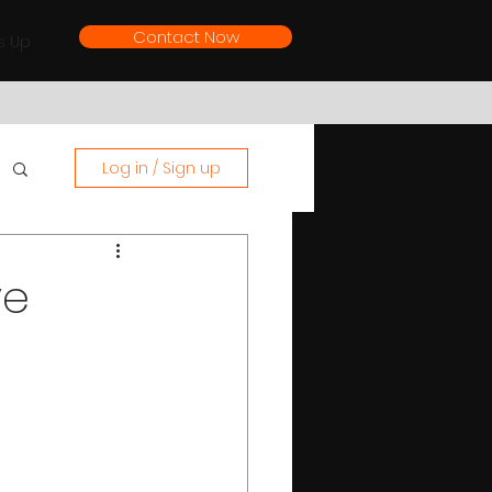
Contact Now
s Up
Log in / Sign up
ye