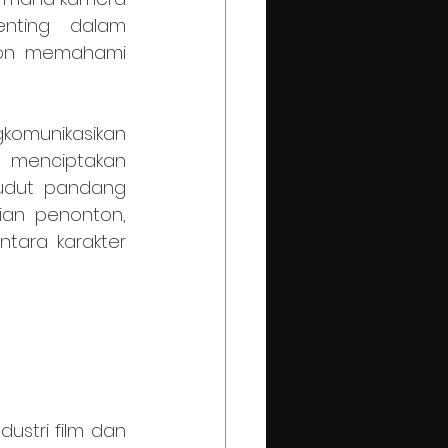
nting dalam 
on memahami 
menciptakan 
dut pandang 
an penonton, 
tara karakter 