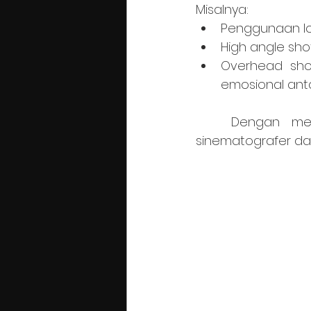
Misalnya:
Penggunaan lo
High angle sho
Overhead sho
emosional ant
	Dengan memahami dasar-dasar penggunaan angle kamera ini, para 
sinematografer dap