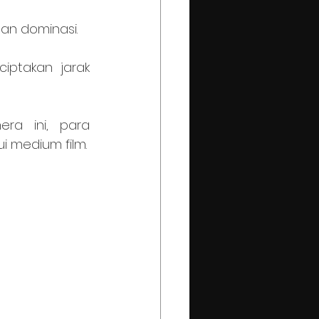
an dominasi.
ptakan jarak 
i medium film.