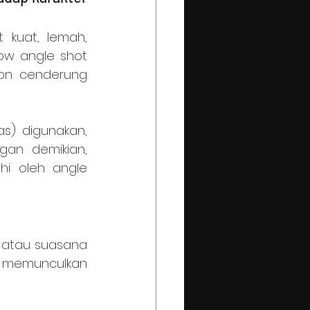
ow angle shot 
on cenderung 
gan demikian, 
i oleh angle 
 memunculkan 