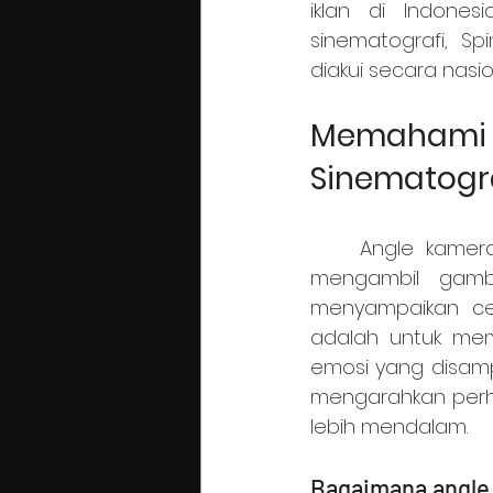
iklan di Indones
sinematografi, Sp
diakui secara nasi
Memaham
Sinematogr
	Angle kamera adalah sudut pandang di mana kamera ditempatkan untuk 
mengambil gamba
menyampaikan ce
adalah untuk mem
emosi yang disamp
mengarahkan perh
lebih mendalam.
Bagaimana angle