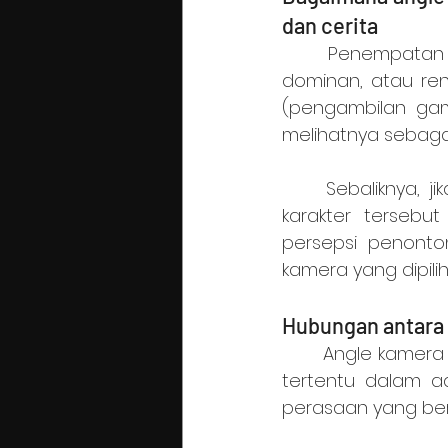
dan cerita
	Penempatan angle kamera dapat membuat karakter terlihat kuat, lemah, 
dominan, atau ren
(pengambilan ga
melihatnya sebaga
	Sebaliknya, jika high angle shot (pengambilan gambar dari atas) digunakan, 
karakter tersebut
persepsi penonto
kamera yang dipili
Hubungan antara
	Angle kamera memiliki peran penting dalam menciptakan mood atau suasana 
tertentu dalam a
perasaan yang be