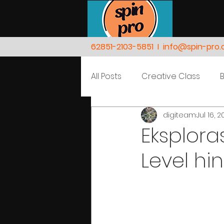
62851-2103-5851
I
info@spin-pro
All Posts
Creative Class
digiteam
Jul 16, 
Nature
People
Eksplora
Level hi